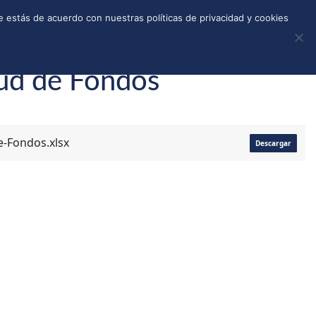
REGISTRO
TIENDA
CALLEJONES
DONAR
 estás de acuerdo con nuestras políticas de privacidad y cookies
tud de Fondos
e-Fondos.xlsx
Descargar