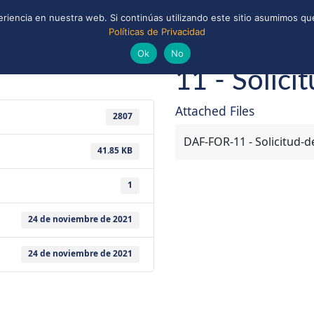
riencia en nuestra web. Si continúas utilizando este sitio asumimos que
Políticas de Privacidad
ONAL
CONVENIOS Y ALIANZAS
BIBLIOTECA
s y Scouts de Chile
Ok
No
11 - Solici
Attached Files
2807
DAF-FOR-11 - Solicitud-d
41.85 KB
1
24 de noviembre de 2021
24 de noviembre de 2021