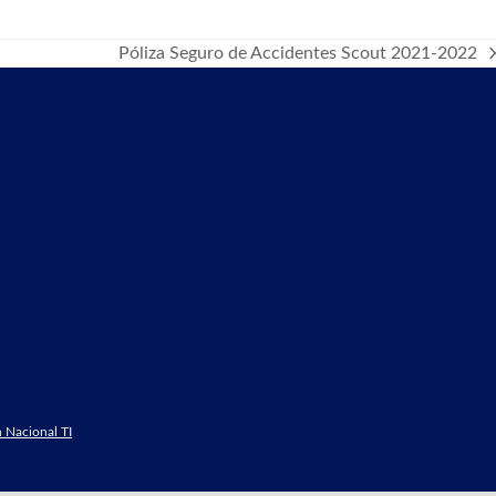
Póliza Seguro de Accidentes Scout 2021-2022
next
post:
 Nacional TI