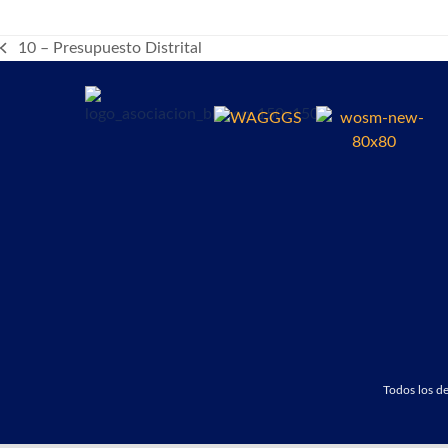
10 – Presupuesto Distrital
previous
post:
Todos los 