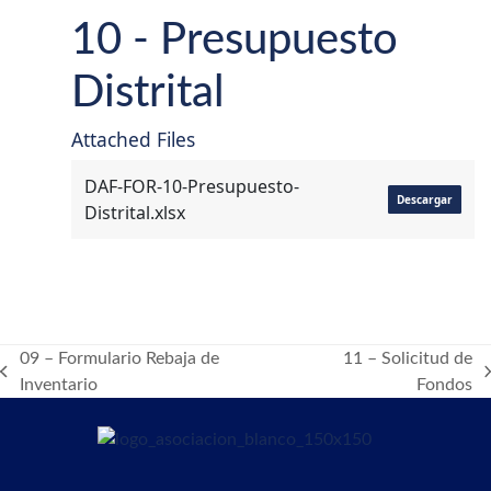
10 - Presupuesto
Distrital
Attached Files
DAF-FOR-10-Presupuesto-
Descargar
Distrital.xlsx
09 – Formulario Rebaja de
11 – Solicitud de
previous
next
Inventario
Fondos
post:
post: