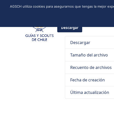
Skip
Instagram
Facebook
YouTube
Twitter
Spotify
LinkedIn
AGSCH utiliza cookies para asegurarnos que tengas la mejor expe
to
CONÓCENOS
PROGRAMA DE JÓVENES
ESTRUCTURA NACI
content
9 de septiembre de 2020
Guías
Descargar
Descargar
Tamaño del archivo
Recuento de archivos
Fecha de creación
Última actualización