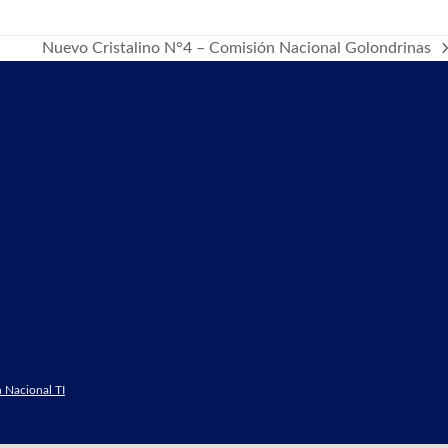
Nuevo Cristalino N°4 – Comisión Nacional Golondrinas
next
post:
 Nacional TI