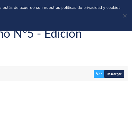
REGISTRO
TIENDA
CALLEJONES
DONAR
 estás de acuerdo con nuestras políticas de privacidad y cookies
no Nº5 - Edición
Ver
Descargar