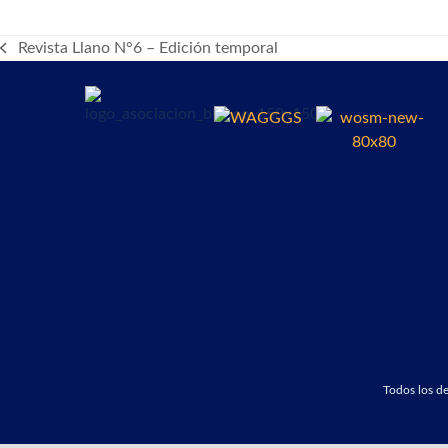
Revista Llano N°6 – Edición temporal
previous
post:
Todos los 