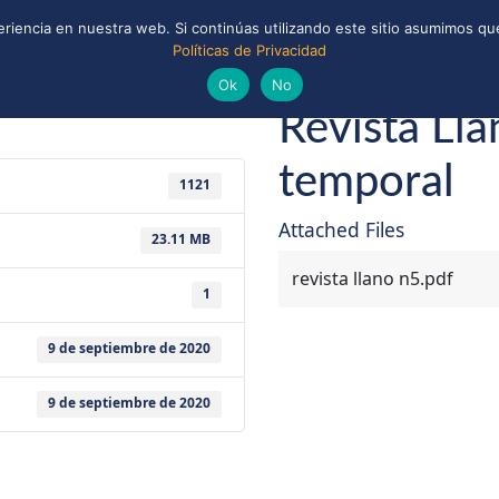
riencia en nuestra web. Si continúas utilizando este sitio asumimos que
Políticas de Privacidad
ONAL
CONVENIOS Y ALIANZAS
BIBLIOTECA
 y Scouts de Chile
Ok
No
Revista Lla
temporal
1121
Attached Files
23.11 MB
revista llano n5.pdf
1
9 de septiembre de 2020
9 de septiembre de 2020