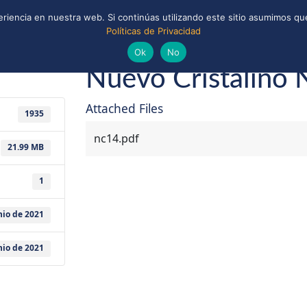
riencia en nuestra web. Si continúas utilizando este sitio asumimos que
Políticas de Privacidad
ONAL
CONVENIOS Y ALIANZAS
BIBLIOTECA
io de 2021
Guías y Scouts de Chile
Ok
No
Nuevo Cristalino 
Attached Files
1935
nc14.pdf
21.99 MB
1
nio de 2021
nio de 2021