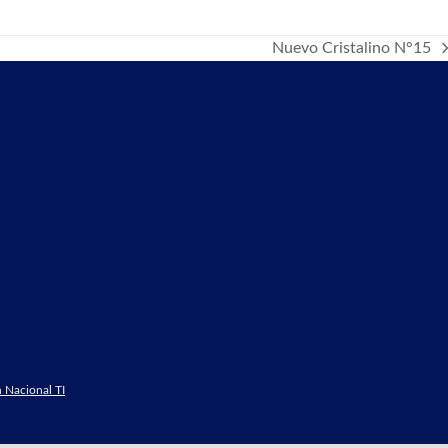
Nuevo Cristalino N°15
next
post:
 Nacional TI