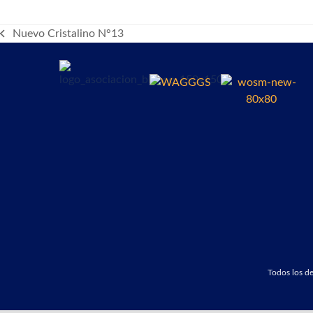
Nuevo Cristalino N°13
previous
post:
Todos los 