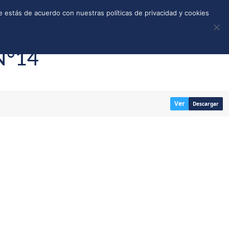
REGISTRO
TIENDA
CALLEJONES
DONAR
 estás de acuerdo con nuestras políticas de privacidad y cookies
N°14
Ver
Descargar