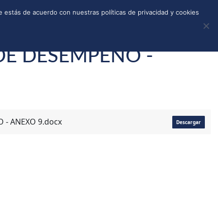
REGISTRO
TIENDA
CALLEJONES
DONAR
 estás de acuerdo con nuestras políticas de privacidad y cookies
E DESEMPEÑO -
- ANEXO 9.docx
Descargar