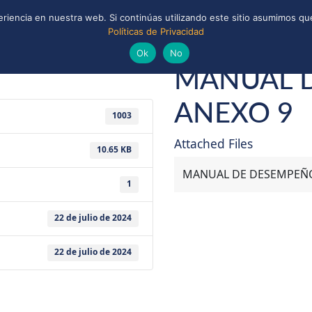
riencia en nuestra web. Si continúas utilizando este sitio asumimos que
Políticas de Privacidad
ONAL
CONVENIOS Y ALIANZAS
BIBLIOTECA
uts de Chile
Ok
No
MANUAL D
ANEXO 9
1003
Attached Files
10.65 KB
MANUAL DE DESEMPEÑO 
1
22 de julio de 2024
22 de julio de 2024