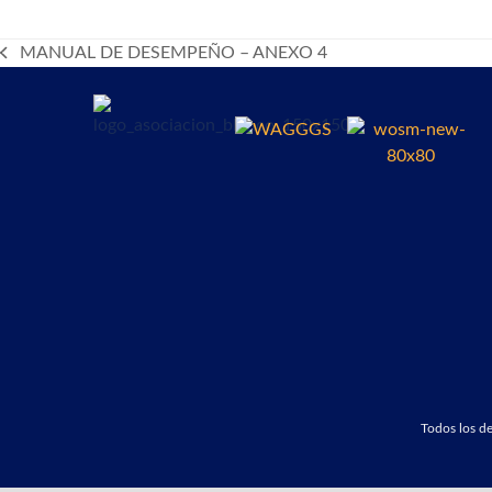
MANUAL DE DESEMPEÑO – ANEXO 4
previous
post:
Todos los 