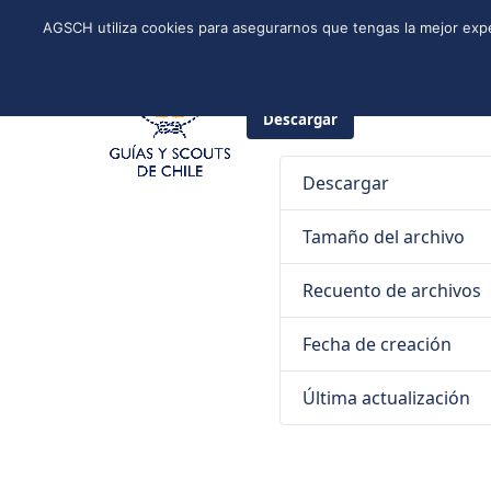
Skip
Instagram
Facebook
YouTube
Twitter
Spotify
LinkedIn
AGSCH utiliza cookies para asegurarnos que tengas la mejor expe
to
CONÓCENOS
PROGRAMA DE JÓVENES
ESTRUCTURA NACI
content
22 de julio de 2024
Guías y Sco
Descargar
Descargar
Tamaño del archivo
Recuento de archivos
Fecha de creación
Última actualización