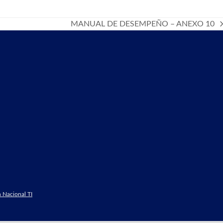
MANUAL DE DESEMPEÑO – ANEXO 10
next
post:
 Nacional TI