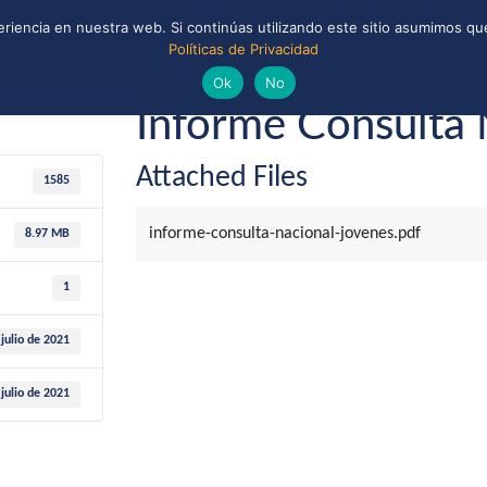
riencia en nuestra web. Si continúas utilizando este sitio asumimos que
Políticas de Privacidad
ONAL
CONVENIOS Y ALIANZAS
BIBLIOTECA
io de 2021
Guías y Scouts de Chile
Ok
No
Informe Consulta 
Attached Files
1585
informe-consulta-nacional-jovenes.pdf
8.97 MB
1
 julio de 2021
 julio de 2021