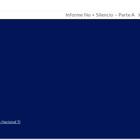
Informe No + Silencio – Parte A
next
post:
 Nacional TI