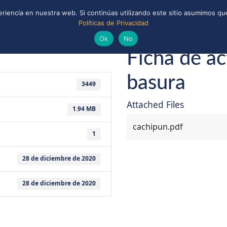
riencia en nuestra web. Si continúas utilizando este sitio asumimos que
Políticas de Privacidad
ONAL
CONVENIOS Y ALIANZAS
BIBLIOTECA
 y Scouts de Chile
Ok
No
Ficha de ac
basura
3449
Attached Files
1.94 MB
cachipun.pdf
1
28 de diciembre de 2020
28 de diciembre de 2020