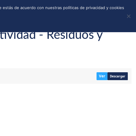
REGISTRO
TIENDA
CALLEJONES
DONAR
 estás de acuerdo con nuestras políticas de privacidad y cookies
tividad - Residuos y
Ver
Descargar