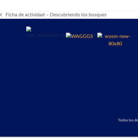
Ficha de actividad – Descubriendo los bosques
previous
post:
Todos los 