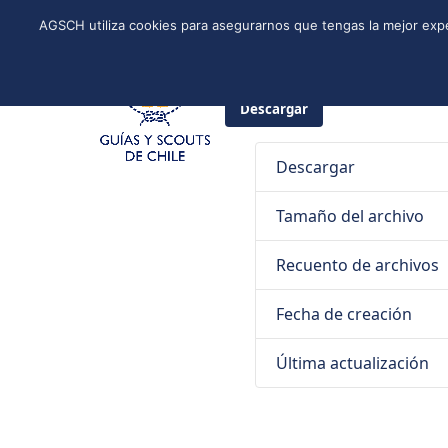
Skip
Instagram
Facebook
YouTube
Twitter
Spotify
LinkedIn
AGSCH utiliza cookies para asegurarnos que tengas la mejor expe
to
CONÓCENOS
PROGRAMA DE JÓVENES
ESTRUCTURA NACI
content
28 de diciembre de 2020
Guías
Descargar
Descargar
Tamaño del archivo
Recuento de archivos
Fecha de creación
Última actualización