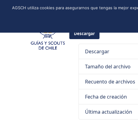
Skip
Instagram
Facebook
YouTube
Twitter
Spotify
LinkedIn
AGSCH utiliza cookies para asegurarnos que tengas la mejor expe
to
CONÓCENOS
PROGRAMA DE JÓVENES
ESTRUCTURA NACI
content
28 de diciembre de 2020
Guías
Descargar
Descargar
Tamaño del archivo
Recuento de archivos
Fecha de creación
Última actualización