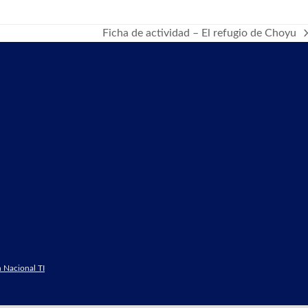
Ficha de actividad – El refugio de Choyu
next
post:
 Nacional TI