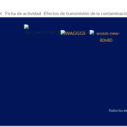
Ficha de actividad -Efectos de transmisión de la contaminaci
previous
post:
Todos los 