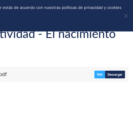
REGISTRO
TIENDA
CALLEJONES
DONAR
 estás de acuerdo con nuestras políticas de privacidad y cookies
tividad - El nacimiento
pdf
Ver
Descargar