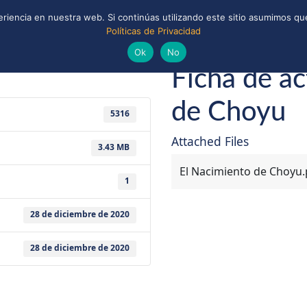
riencia en nuestra web. Si continúas utilizando este sitio asumimos que
Políticas de Privacidad
ONAL
CONVENIOS Y ALIANZAS
BIBLIOTECA
 y Scouts de Chile
Ok
No
Ficha de ac
de Choyu
5316
Attached Files
3.43 MB
El Nacimiento de Choyu.
1
28 de diciembre de 2020
28 de diciembre de 2020