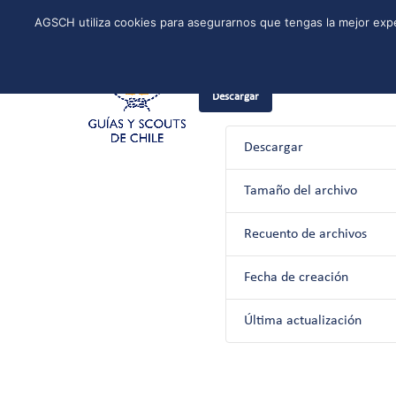
Skip
Instagram
Facebook
YouTube
Twitter
Spotify
LinkedIn
AGSCH utiliza cookies para asegurarnos que tengas la mejor expe
to
CONÓCENOS
PROGRAMA DE JÓVENES
ESTRUCTURA NACI
content
30 de julio de 2024
Guías y Sco
Descargar
Descargar
Tamaño del archivo
Recuento de archivos
Fecha de creación
Última actualización