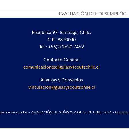
EVALUACIÓN DEL DESEMPEÑO –
next
post:
República 97,
Santiago, Chile.
C.P.: 8370040
Tel.: +56(2) 2630 7452
Contacto General
comunicaciones@guiasyscoutschile.cl
Alianzas y Convenios
vinculacion@guiasyscoutschile.cl
derechos reservados – ASOCIACIÓN DE GUÍAS Y SCOUTS DE CHILE 2026 –
Comisión