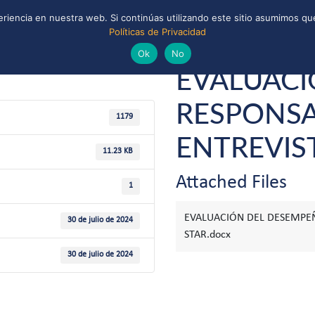
riencia en nuestra web. Si continúas utilizando este sitio asumimos que
Políticas de Privacidad
ONAL
CONVENIOS Y ALIANZAS
BIBLIOTECA
uts de Chile
Ok
No
EVALUACI
RESPONSA
1179
ENTREVIS
11.23 KB
Attached Files
1
EVALUACIÓN DEL DESEMPEÑ
30 de julio de 2024
STAR.docx
30 de julio de 2024