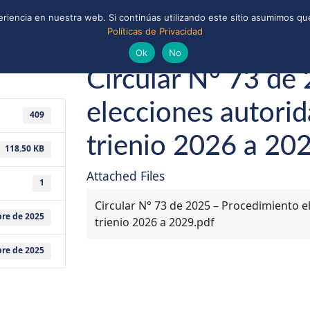
riencia en nuestra web. Si continúas utilizando este sitio asumimos que
Políticas de Privacidad
ONAL
CONVENIOS Y ALIANZAS
BIBLIOTECA
ciembre de 2025
Guías y Scouts de Chile
Ok
No
Circular N° 73 de
elecciones autorid
409
trienio 2026 a 20
118.50 KB
Attached Files
1
Circular N° 73 de 2025 – Procedimiento el
bre de 2025
trienio 2026 a 2029.pdf
bre de 2025