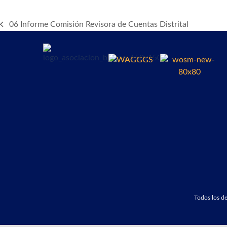
06 Informe Comisión Revisora de Cuentas Distrital
previous
post:
Todos los 