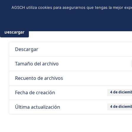
Skip
Instagram
Facebook
YouTube
Twitter
Spotify
LinkedIn
AGSCH utiliza cookies para asegurarnos que tengas la mejor expe
to
CONÓCENOS
PROGRAMA DE JÓVENES
ESTRUCTURA NACI
content
4 de di
Descargar
Descargar
Tamaño del archivo
Recuento de archivos
Fecha de creación
4 de diciem
Última actualización
4 de diciem