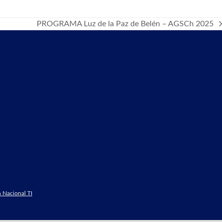
PROGRAMA Luz de la Paz de Belén – AGSCh 2025
next
post:
 Nacional TI