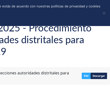
REGISTRO
TIENDA
CALLEJONES
DONAR
 estás de acuerdo con nuestras políticas de privacidad y cookies
 2025 - Procedimiento
ades distritales para
29
ecciones autoridades distritales para
Ver
Descargar