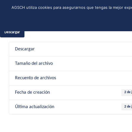
Skip
Instagram
Facebook
YouTube
Twitter
Spotify
LinkedIn
AGSCH utiliza cookies para asegurarnos que tengas la mejor expe
to
CONÓCENOS
PROGRAMA DE JÓVENES
ESTRUCTURA NACI
content
2 de jun
Descargar
Descargar
Tamaño del archivo
Recuento de archivos
Fecha de creación
2 de 
Última actualización
2 de 