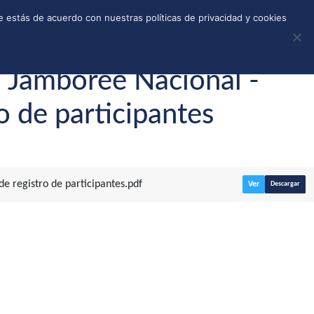
REGISTRO
TIENDA
CALLEJONES
DONAR
 estás de acuerdo con nuestras políticas de privacidad y cookies
° Jamboree Nacional -
o de participantes
de registro de participantes.pdf
Ver
Descargar