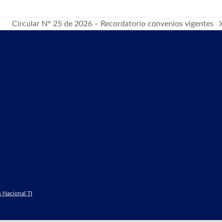
Circular N° 25 de 2026 – Recordatorio convenios vigentes
next
post:
 Nacional TI