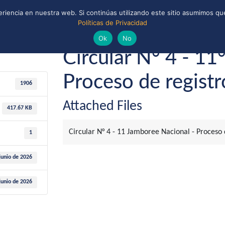
riencia en nuestra web. Si continúas utilizando este sitio asumimos que
Políticas de Privacidad
ONAL
CONVENIOS Y ALIANZAS
BIBLIOTECA
io de 2026
Guías y Scouts de Chile
Ok
No
Circular N° 4 - 11
Proceso de registr
1906
Attached Files
417.67 KB
Circular N° 4 - 11 Jamboree Nacional - Proceso 
1
junio de 2026
junio de 2026