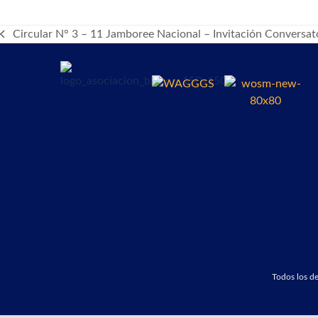
Circular N° 3 – 11 Jamboree Nacional – Invitación Conversat
previous
post:
Todos los 