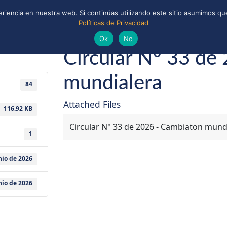
riencia en nuestra web. Si continúas utilizando este sitio asumimos que
Políticas de Privacidad
ONAL
CONVENIOS Y ALIANZAS
BIBLIOTECA
nio de 2026
Guías y Scouts de Chile
Ok
No
Circular N° 33 de
mundialera
84
Attached Files
116.92 KB
Circular N° 33 de 2026 - Cambiaton mund
1
nio de 2026
nio de 2026