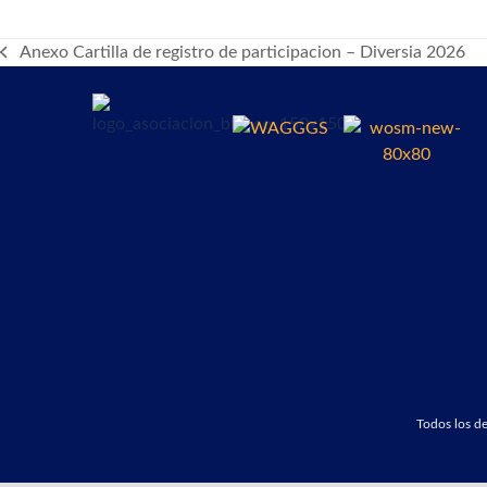
Anexo Cartilla de registro de participacion – Diversia 2026
previous
post:
Todos los 