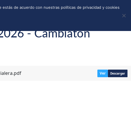
REGISTRO
TIENDA
CALLEJONES
DONAR
 estás de acuerdo con nuestras políticas de privacidad y cookies
 2026 - Cambiaton
ialera.pdf
Ver
Descargar