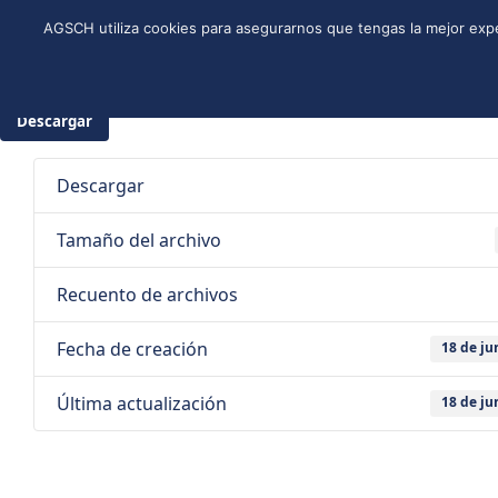
Skip
Instagram
Facebook
YouTube
Twitter
Spotify
LinkedIn
AGSCH utiliza cookies para asegurarnos que tengas la mejor expe
to
CONÓCENOS
PROGRAMA DE JÓVENES
ESTRUCTURA NACI
content
18 de ju
Descargar
Descargar
Tamaño del archivo
Recuento de archivos
Fecha de creación
18 de ju
Última actualización
18 de ju