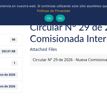
riencia en nuestra web. Si continúas utilizando este sitio asumimos que
Políticas de Privacidad
ONAL
CONVENIOS Y ALIANZAS
BIBLIOTECA
nio de 2026
Guías y Scouts de Chile
Ok
No
Circular N° 29 de
Comisionada Inter
96
Attached Files
203.01 KB
Circular N° 29 de 2026 - Nueva Comisiona
1
nio de 2026
nio de 2026