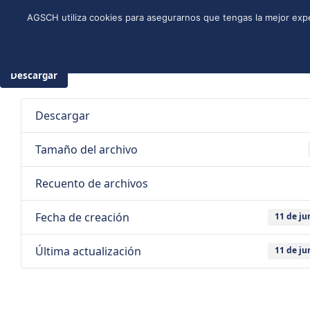
Skip
Instagram
Facebook
YouTube
Twitter
Spotify
LinkedIn
AGSCH utiliza cookies para asegurarnos que tengas la mejor expe
to
CONÓCENOS
PROGRAMA DE JÓVENES
ESTRUCTURA NACI
content
11 de ju
Descargar
Descargar
Tamaño del archivo
Recuento de archivos
Fecha de creación
11 de ju
Última actualización
11 de ju