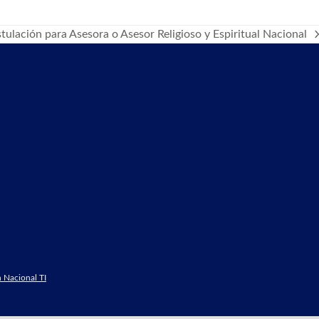
ulación para Asesora o Asesor Religioso y Espiritual Nacional
 Nacional TI