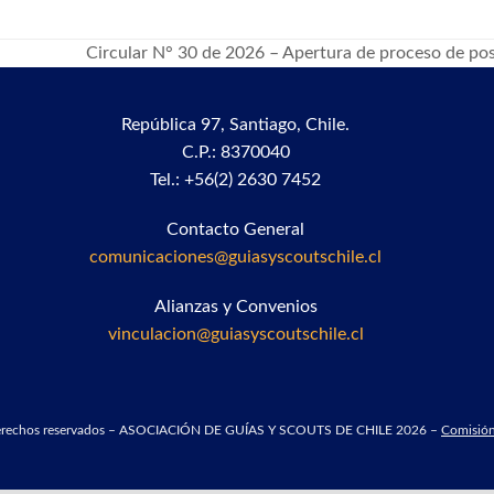
Circular N° 30 de 2026 – Apertura de proceso de post
next
post:
República 97,
Santiago, Chile.
C.P.: 8370040
Tel.: +56(2) 2630 7452
Contacto General
comunicaciones@guiasyscoutschile.cl
Alianzas y Convenios
vinculacion@guiasyscoutschile.cl
derechos reservados – ASOCIACIÓN DE GUÍAS Y SCOUTS DE CHILE 2026 –
Comisión