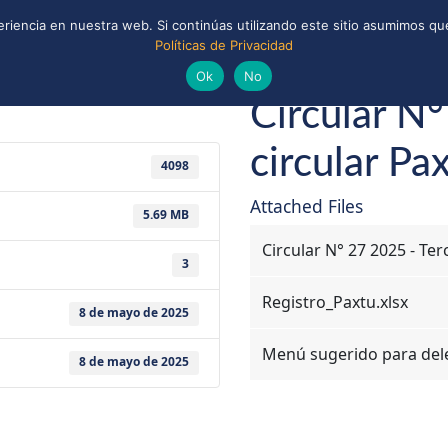
riencia en nuestra web. Si continúas utilizando este sitio asumimos que
Políticas de Privacidad
ONAL
CONVENIOS Y ALIANZAS
BIBLIOTECA
uts de Chile
Ok
No
Circular N°
circular Pa
4098
Attached Files
5.69 MB
Circular N° 27 2025 - Ter
3
Registro_Paxtu.xlsx
8 de mayo de 2025
Menú sugerido para dele
8 de mayo de 2025