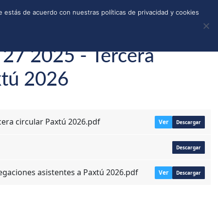
REGISTRO
TIENDA
CALLEJONES
DONAR
 estás de acuerdo con nuestras políticas de privacidad y cookies
 27 2025 - Tercera
xtú 2026
cera circular Paxtú 2026.pdf
Ver
Descargar
Descargar
gaciones asistentes a Paxtú 2026.pdf
Ver
Descargar