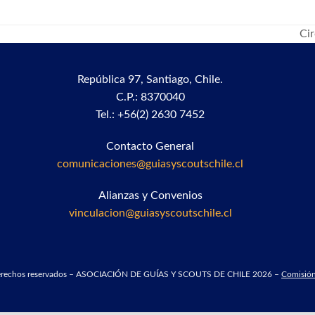
Cir
nex
pos
República 97,
Santiago, Chile.
C.P.: 8370040
Tel.: +56(2) 2630 7452
Contacto General
comunicaciones@guiasyscoutschile.cl
Alianzas y Convenios
vinculacion@guiasyscoutschile.cl
derechos reservados – ASOCIACIÓN DE GUÍAS Y SCOUTS DE CHILE 2026 –
Comisión