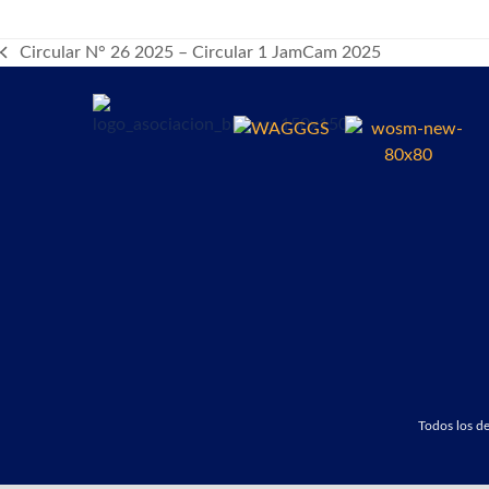
Circular N° 26 2025 – Circular 1 JamCam 2025
previous
post:
Todos los 