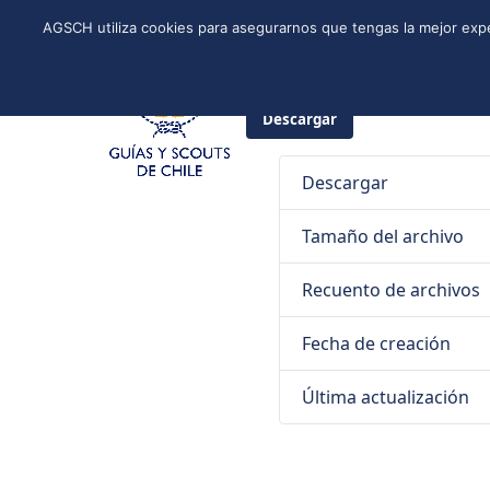
Skip
Instagram
Facebook
YouTube
Twitter
Spotify
LinkedIn
AGSCH utiliza cookies para asegurarnos que tengas la mejor expe
to
CONÓCENOS
PROGRAMA DE JÓVENES
ESTRUCTURA NACI
content
8 de mayo de 2025
Guías y Sco
Descargar
Descargar
Tamaño del archivo
Recuento de archivos
Fecha de creación
Última actualización