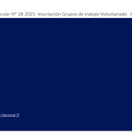
cular N° 28 2025- Inscripción Grupos de trabajo Voluntariado
t
t:
 Nacional TI