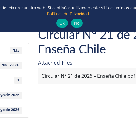
riencia en nuestra web. Si continúas utilizando este sitio asumimos que
Políticas de Privacidad
ONAL
CONVENIOS Y ALIANZAS
BIBLIOTECA
yo de 2026
Guías y Scouts de Chile
Ok
No
Circular N° 21 de
Enseña Chile
133
Attached Files
106.28 KB
Circular N° 21 de 2026 – Enseña Chile.pdf
1
yo de 2026
yo de 2026