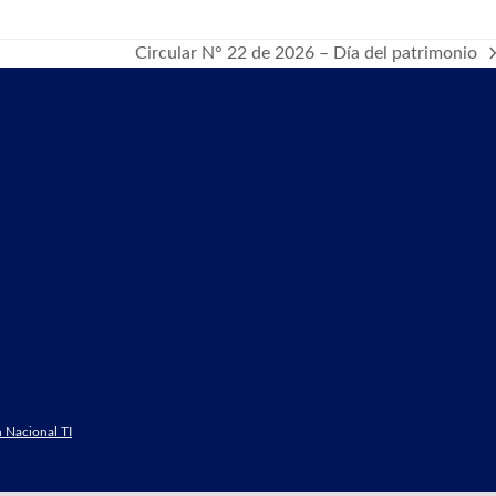
Circular N° 22 de 2026 – Día del patrimonio
next
post:
 Nacional TI