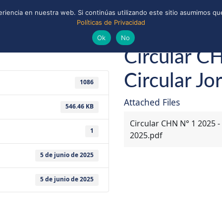
riencia en nuestra web. Si continúas utilizando este sitio asumimos que
Políticas de Privacidad
ONAL
CONVENIOS Y ALIANZAS
BIBLIOTECA
uts de Chile
Ok
No
Circular C
Circular J
1086
Attached Files
546.46 KB
Circular CHN N° 1 2025 -
1
2025.pdf
5 de junio de 2025
5 de junio de 2025