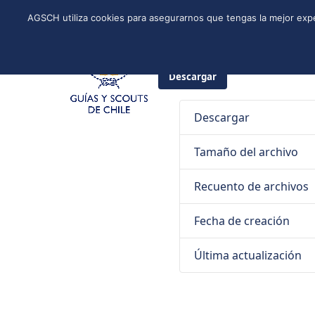
Skip
Instagram
Facebook
YouTube
Twitter
Spotify
LinkedIn
AGSCH utiliza cookies para asegurarnos que tengas la mejor expe
to
CONÓCENOS
PROGRAMA DE JÓVENES
ESTRUCTURA NACI
content
5 de junio de 2025
Guías y Sco
Descargar
Descargar
Tamaño del archivo
Recuento de archivos
Fecha de creación
Última actualización