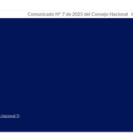
Comunicado N° 7 de 2025 del Consejo Nacional
next
post:
 Nacional TI