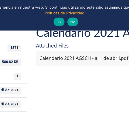
riencia en nuestra web. Si continúas utilizando este sitio asumimos que
Políticas de Privacidad
ONAL
CONVENIOS Y ALIANZAS
BIBLIOTECA
il de 2021
Guías y Scouts de Chile
Ok
No
Calendario 2021 A
Attached Files
1571
Calendario 2021 AGSCH - al 1 de abril.pdf
580.82 KB
1
ril de 2021
ril de 2021