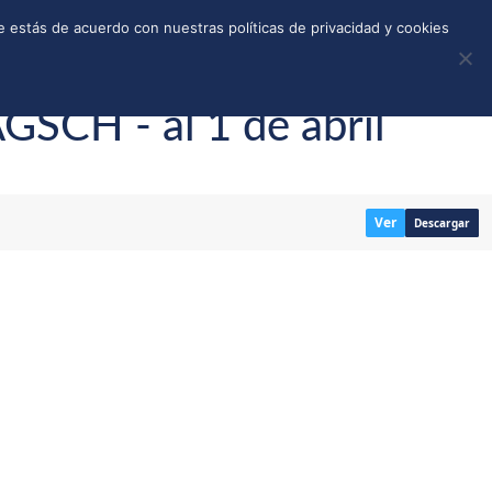
REGISTRO
TIENDA
CALLEJONES
DONAR
 estás de acuerdo con nuestras políticas de privacidad y cookies
GSCH - al 1 de abril
Ver
Descargar