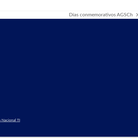
Días conmemorativos AGSCh
next
post:
 Nacional TI