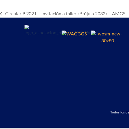
Circular 9 2021 – Invitación a taller «Brújula 2032» – AMGS
previous
post:
Todos los 