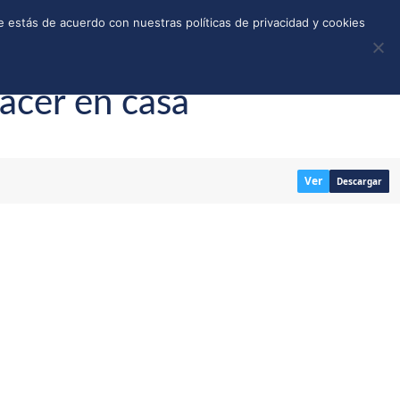
REGISTRO
TIENDA
CALLEJONES
DONAR
 estás de acuerdo con nuestras políticas de privacidad y cookies
acer en casa
Ver
Descargar