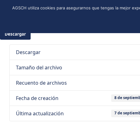
Skip
Instagram
Facebook
YouTube
Twitter
Spotify
LinkedIn
AGSCH utiliza cookies para asegurarnos que tengas la mejor expe
to
CONÓCENOS
PROGRAMA DE JÓVENES
ESTRUCTURA NACI
content
8 de se
Descargar
Descargar
Tamaño del archivo
Recuento de archivos
Fecha de creación
8 de septiem
Última actualización
7 de septiem