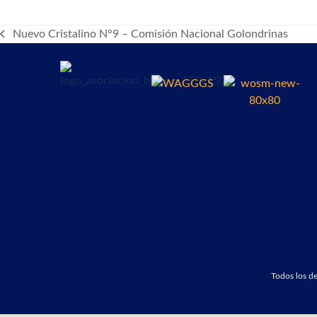
Nuevo Cristalino N°9 – Comisión Nacional Golondrinas
previous
post:
Todos los 