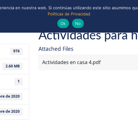
riencia en nuestra web. Si continúas utilizando este sitio asumimos que
Políticas de Privacidad
ONAL
CONVENIOS Y ALIANZAS
BIBLIOTECA
ptiembre de 2020
Guías y Scouts de Chile
Ok
No
Actividades para h
Attached Files
976
Actividades en casa 4.pdf
2.60 MB
1
bre de 2020
bre de 2020