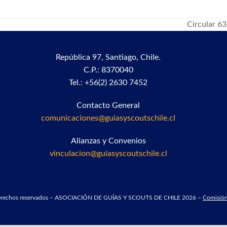
Circular 6
next
post:
República 97,
Santiago, Chile.
C.P.: 8370040
Tel.: +56(2) 2630 7452
Contacto General
comunicaciones@guiasyscoutschile.cl
Alianzas y Convenios
vinculacion@guiasyscoutschile.cl
derechos reservados – ASOCIACIÓN DE GUÍAS Y SCOUTS DE CHILE 2026 –
Comisión