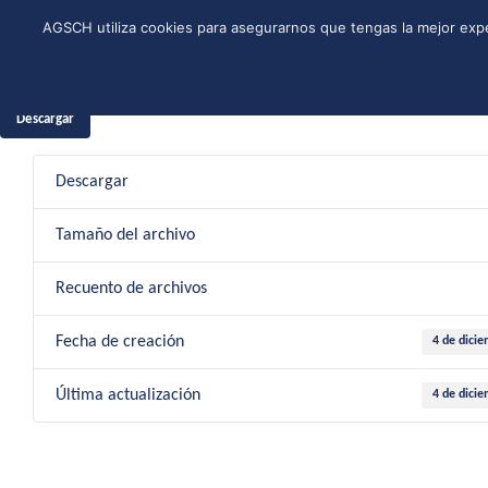
Skip
Instagram
Facebook
YouTube
Twitter
Spotify
LinkedIn
AGSCH utiliza cookies para asegurarnos que tengas la mejor expe
to
CONÓCENOS
PROGRAMA DE JÓVENES
ESTRUCTURA NACI
content
4 de di
Descargar
Descargar
Tamaño del archivo
Recuento de archivos
Fecha de creación
4 de dici
Última actualización
4 de dici