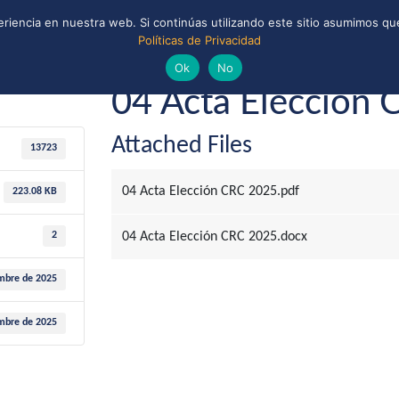
riencia en nuestra web. Si continúas utilizando este sitio asumimos que
Políticas de Privacidad
ONAL
CONVENIOS Y ALIANZAS
BIBLIOTECA
ciembre de 2025
Guías y Scouts de Chile
Ok
No
04 Acta Elección
Attached Files
13723
04 Acta Elección CRC 2025.pdf
223.08 KB
2
04 Acta Elección CRC 2025.docx
embre de 2025
embre de 2025