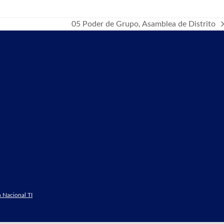
05 Poder de Grupo, Asamblea de Distrito
next
post:
 Nacional TI