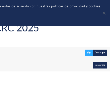
REGISTRO
TIENDA
CALLEJONES
DONAR
 estás de acuerdo con nuestras políticas de privacidad y cookies
 CRC 2025
Ver
Descargar
Descargar