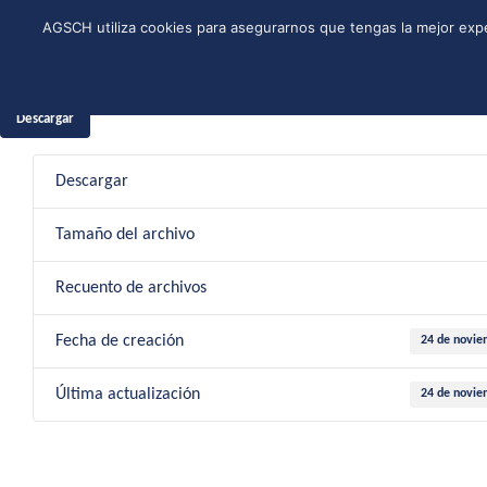
Skip
Instagram
Facebook
YouTube
Twitter
Spotify
LinkedIn
AGSCH utiliza cookies para asegurarnos que tengas la mejor expe
to
CONÓCENOS
PROGRAMA DE JÓVENES
ESTRUCTURA NACI
content
24 de n
Descargar
Descargar
Tamaño del archivo
Recuento de archivos
Fecha de creación
24 de novie
Última actualización
24 de novie