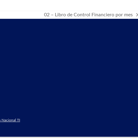
02 – Libro de Control Financiero por mes
next
post:
 Nacional TI