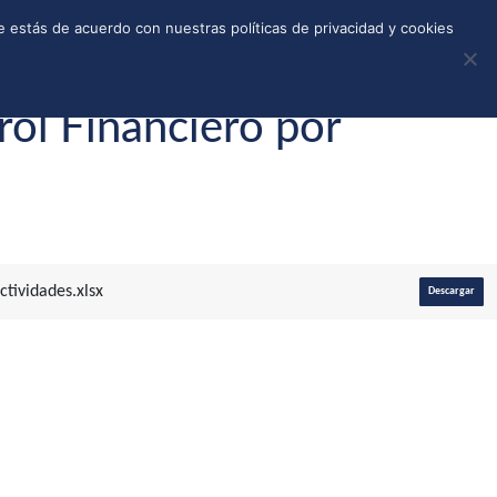
REGISTRO
TIENDA
CALLEJONES
DONAR
 estás de acuerdo con nuestras políticas de privacidad y cookies
rol Financiero por
tividades.xlsx
Descargar