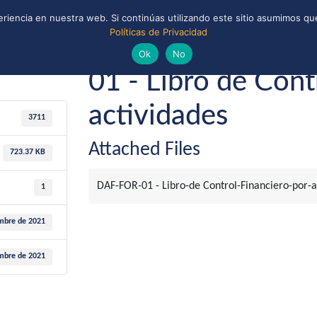
riencia en nuestra web. Si continúas utilizando este sitio asumimos que
Políticas de Privacidad
ONAL
CONVENIOS Y ALIANZAS
BIBLIOTECA
oviembre de 2021
Guías y Scouts de Chile
Ok
No
01 - Libro de Cont
actividades
3711
Attached Files
723.37 KB
DAF-FOR-01 - Libro-de Control-Financiero-por-ac
1
mbre de 2021
mbre de 2021