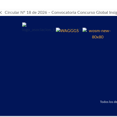
Circular N° 18 de 2026 – Convocatoria Concurso Global Insign
previous
post:
Todos los 