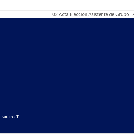
02 Acta Elección Asistente de Grupo
next
post:
 Nacional TI