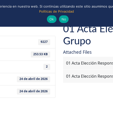
riencia en nuestra web. Si continúas utilizando este sitio asumimos que
Políticas de Privacidad
ONAL
CONVENIOS Y ALIANZAS
BIBLIOTECA
uts de Chile
Ok
No
01 Acta El
Grupo
9227
Attached Files
253.53 KB
01 Acta Elección Respon
2
01 Acta Elección Respon
24 de abril de 2026
24 de abril de 2026