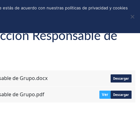
REGISTRO
TIENDA
CALLEJONES
DONAR
 estás de acuerdo con nuestras políticas de privacidad y cookies
ección Responsable de
sable de Grupo.docx
Descargar
sable de Grupo.pdf
Ver
Descargar