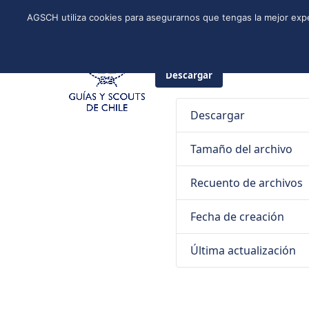
Skip
Instagram
Facebook
YouTube
Twitter
Spotify
LinkedIn
AGSCH utiliza cookies para asegurarnos que tengas la mejor expe
to
CONÓCENOS
PROGRAMA DE JÓVENES
ESTRUCTURA NACI
content
24 de abril de 2026
Guías y Sco
Descargar
Descargar
Tamaño del archivo
Recuento de archivos
Fecha de creación
Última actualización