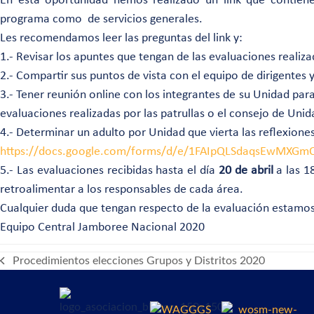
En esta oportunidad hemos realizado un link que contien
programa como de servicios generales.
Les recomendamos leer las preguntas del link y:
1.- Revisar los apuntes que tengan de las evaluaciones realiza
2.- Compartir sus puntos de vista con el equipo de dirigentes
3.- Tener reunión online con los integrantes de su Unidad par
evaluaciones realizadas por las patrullas o el consejo de Un
4.- Determinar un adulto por Unidad que vierta las reflexiones 
https://docs.google.com/forms/d/e/1FAIpQLSdaqsEwMXG
5.- Las evaluaciones recibidas hasta el día
20 de abril
a las 1
retroalimentar a los responsables de cada área.
Cualquier duda que tengan respecto de la evaluación estamos
Equipo Central Jamboree Nacional 2020
Procedimientos elecciones Grupos y Distritos 2020
previous
post: