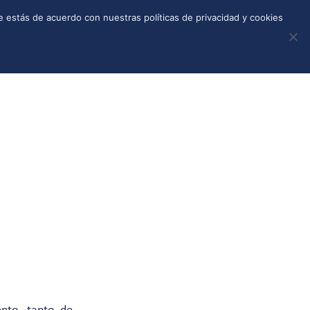
REGISTRO
TIENDA
CALLEJONES
DONAR
 estás de acuerdo con nuestras políticas de privacidad y cookies