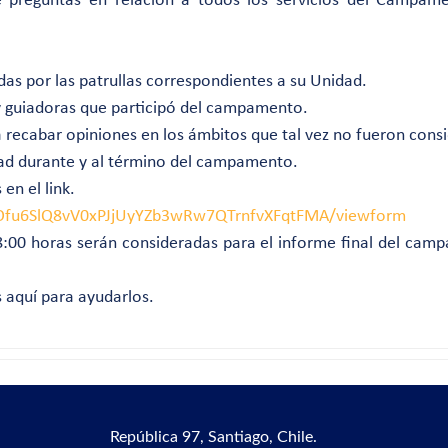
e preguntas en relación a todos los servicios del Campam
das por las patrullas correspondientes a su Unidad.
 y guiadoras que participó del campamento.
a recabar opiniones en los ámbitos que tal vez no fueron cons
idad durante y al término del campamento.
en el link.
mOfu6SlQ8vV0xPJjUyYZb3wRw7QTrnfvXFqtFMA/viewform
8:00 horas serán consideradas para el informe final del cam
 aquí para ayudarlos.
República 97,
Santiago, Chile.