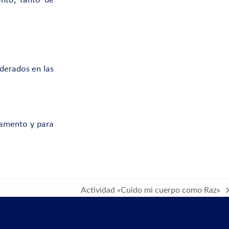
ento, tanto de
iderados en las
pamento y para
Actividad «Cuido mi cuerpo como Raz»
next
post: