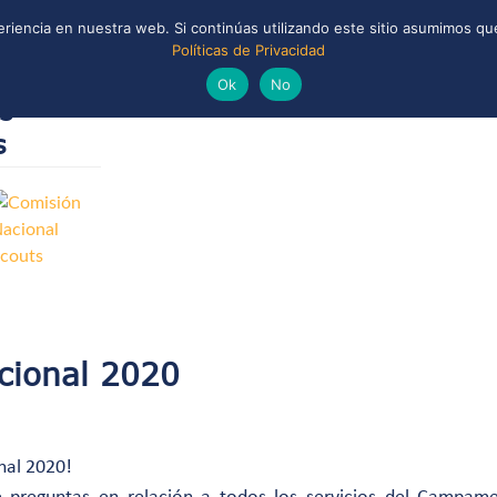
riencia en nuestra web. Si continúas utilizando este sitio asumimos que
Políticas de Privacidad
ONAL
CONVENIOS Y ALIANZAS
BIBLIOTECA
Ok
No
s
s
cional 2020
nal 2020!