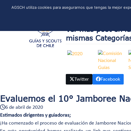
Skip
Instagram
Facebook
YouTube
Twitter
Spotify
LinkedIn
AGSCH utiliza cookies para asegurarnos que tengas la mejor expe
to
CONÓCENOS
PROGRAMA DE JÓVENES
ESTRUCTURA NACI
content
Ver más post en la
mismas Categoría
Twitter
Facebook
Evaluemos el 10° Jamboree Na
6 de abril de 2020
Estimados dirigentes y guiadoras;
¡Ha comenzado el proceso de evaluación de Jamboree Nacio