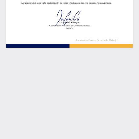
Asociación
Guías
y
Scouts
de
Chile
|
1