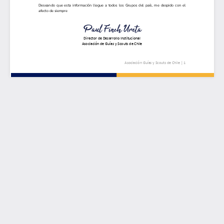
Asociación
Guías
y
Scouts
de
Chile
|
1