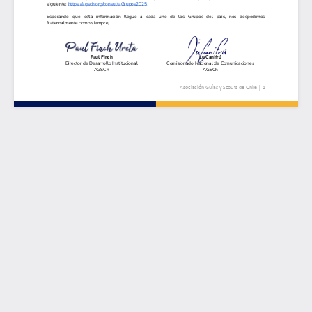
Asociación
Guías
y
Scouts
de
Chile
|
1