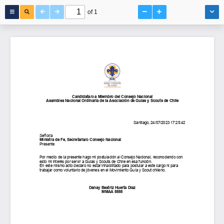
of 1
Candidata/o
a
Miembro
del
Consejo
Nacional
Asamblea
Nacional
Ordinaria
de
la
Asociación
de
Guías
y
Scouts
de
Chile
Santiago,
24/07/2023
17:25:42
Señor/a
Ministra
de
Fe,
Secretaria/o
Consejo
Nacional
Presente
Por
medio
de
la
presente
hago
mi
postulación
al
Consejo
Nacional,
reconociendo
con
esto
mi
interés
por
servir
a
Guías
y
Scouts
de
Chile
en
esa
función.
En
este
mismo
acto
declaro
no
estar
inhabilitado
para
postular
a
este
cargo
ni
para
trabajar
como
voluntario
de
jóvenes
en
el
Movimiento
Guía
y
Scout
chileno.
Danay
Beatriz
Huerta
Díaz
MMAA
8888