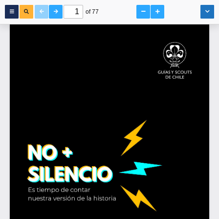
of 77