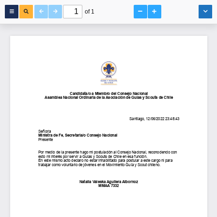
of 1
Candidata/o a Miembro del Consejo Nacional
Asamblea Nacional Ordinaria de la Asociación de Guías y Scouts de Chile
Santiago, 12/06/2022 23:48:43
Señor/a
Ministra de Fe, Secretaria/o Consejo Nacional
Presente
Por medio de la presente hago mi postulación al Consejo Nacional, reconociendo con
esto mi interés por servir a Guías y Scouts de Chile en esa función.
En este mismo acto declaro no estar inhabilitado para postular a este cargo ni para
trabajar como voluntario de jóvenes en el Movimiento Guía y Scout chileno.
Natalia Valeska Aguilera Albornoz
MMAA 7332