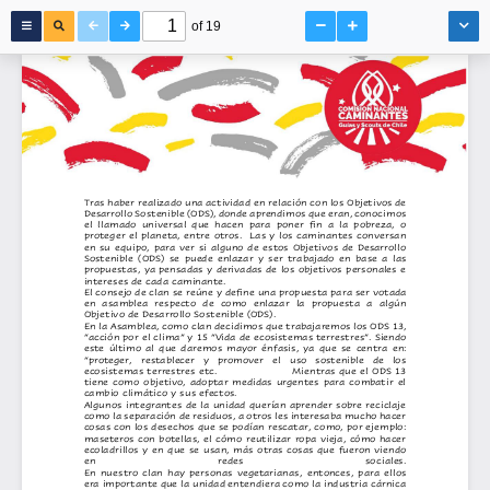
of 19
Proyecto 
Colectivo
Rama Caminantes
Tras haber realizado una actividad 
El consejo de clan se 
En la Asamblea,
Algunos
T
ambién
integrantes de la unidad
, 
quería
mos
como clan 
compartir 
reúne y define una propuesta para ser votada 
decidimos que trabajaremos los ODS
el 
querían aprender sobre reciclaje 
aprendizaje
en relación con
que 
fuéramos 
los 
Objetivos de 
13, 
Desarrollo Sostenible (
en  asamblea  respecto  de  como  enlazar  la  propuesta  a  algún 
“acción por el cl
como la separación 
adquiriendo,  con
ima” y 15 “Vida de ecosistemas terrestres
todas  las  unidades  del  grupo  y  transmitir  un 
de residuos, 
ODS
)
,
donde aprendimos que eran
a otros les interesaba mucho hacer 
, conocimos
”
. 
Siendo 
el  llamado  universal  que  hacen  para  poner  fin  a  la  pobreza
Objetivo de Desarrollo Sostenible (ODS).  
este
cosas con los 
mensaje
últim
, est
o
al
o
desechos que se podían resc
para que exista un compro
que  daremos  mayor  énfasis
miso real con el cuidado 
atar
,  ya  que
,
como,
por ejemplo
se  centra  en: 
,
o
:
proteger el planeta
“proteger, 
maseteros con botellas,
y protección del medio ambiente.
restablecer 
,
entre 
y 
el cómo
otros.
promover 
Las y los caminantes co
reutilizar ropa vieja
el 
uso 
sostenible 
, 
cómo hacer 
de 
nversan
los 
en su equipo,
ecosistemas terrestres etc
ecoladrillos y 
para ver si alguno de estos Objetivos de Desarrollo 
en que se
us
an
.
,
más otras cosas que fueron viendo 
M
ient
r
as que e
l ODS 1
3
Sostenible
tiene  como  ob
en 
redes 
sociales
(ODS)
jetivo
. 
se  puede  enlazar  y  ser  trabajado  en  base  a  l
,
adoptar medidas  urgentes  para  combatir  el 
as 
propuestas
cambio climático 
E
n 
nuestro
,
ya pensadas y derivadas de los objetivos personales e 
clan  hay  personas  vegetarianas
y sus efectos.
,
entonces
,
para  ellos 
intereses de cada caminante
era importante que la unidad entendiera como la industria cárnica 
. 
influía 
en 
la 
contaminación 
y 
en 
la 
destrucc
ión 
del 
medio 
ambiente
.  Por
otro 
lado,  surgió
la  idea  de  hacer  campamentos 
elevados o aéreos para y asi cuidar los terrenos.