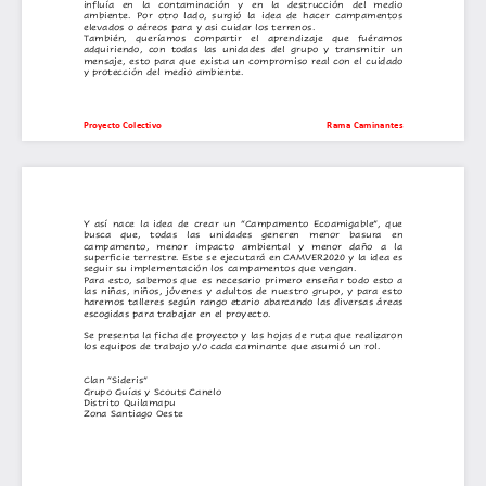
Proyecto 
Colectivo
Rama Caminantes
Y  as
Para 
Se 
Clan “Sideris”
Grupo Gu
Distrit
Zona Santiago Oeste
presenta la 
í
esto, sabemos
o Quilamapu
nace  la  idea  de  crear  un  “Campamento  Ecoamigable”,  que 
í
as y 
ficha de proyecto y las hojas de 
S
cout
que es necesario p
s
Canelo
rimero enseñar todo esto a 
ruta que 
realizaron 
busca 
las niñas
los equipos de trabajo y/o cada caminante que asumió un rol. 
que
,
,
niños
todas 
,
jóvenes y adultos de nuestro grupo
las 
unidades 
generen 
menor 
basura 
,
y para es
en 
t
o 
campamento, 
haremos talleres según rango eta
menor 
impacto 
ambiental 
rio
abarcando las diversas áreas 
y 
menor 
daño 
a 
la 
superficie terrestre
escogidas para trabajar en el proyecto
. E
ste 
se 
ejecutará en
.
CAMVER2020
y la idea es 
seguir su implementación los campamentos que vengan
. 